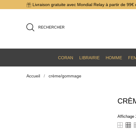
Livraison gratuite avec Mondial Relay à partir de 99€ 
RECHERCHER
CORAN
LIBRAIRIE
HOMME
FE
Accueil
crème/gommage
CRÈ
Affichage 