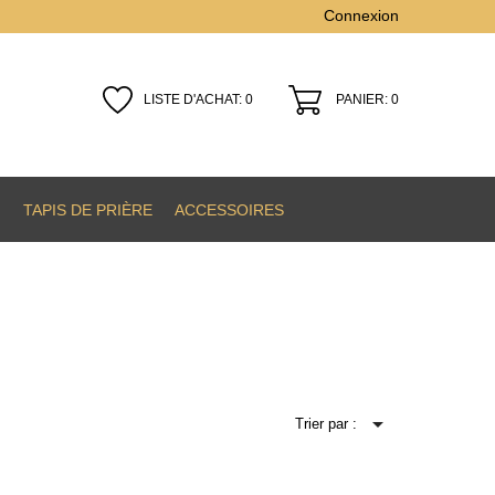
Connexion
LISTE D'ACHAT:
0
PANIER: 0
N
TAPIS DE PRIÈRE
ACCESSOIRES

Trier par :