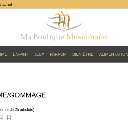
d'achat
MME
ENFANT
JEUX
PARFUM
BIEN-ÊTRE
ALIMENTATIO
ME/GOMMAGE
25-25 de 25 article(s)