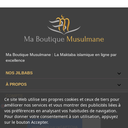
Ma Boutique Musulmane : La Maktaba islamique en ligne par
excellence

NOS JILBABS

À PROPOS

COMPTE
Ce site Web utilise ses propres cookies et ceux de tiers pour
améliorer nos services et vous montrer des publicités liées à
Marchand approuvé par la Société des Avis Garantis,
cliquez ici pour
vos préférences en analysant vos habitudes de navigation.
vérifier
.
Pour donner votre consentement à son utilisation, appuyez
sur le bouton Accepter.