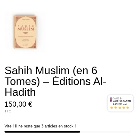
Sahih Muslim (en 6
Tomes) – Éditions Al-
Hadith
150,00 €
9.3
/10 (372 avis)
★★★★★
TTC
Vite ! Il ne reste que
3
articles en stock !